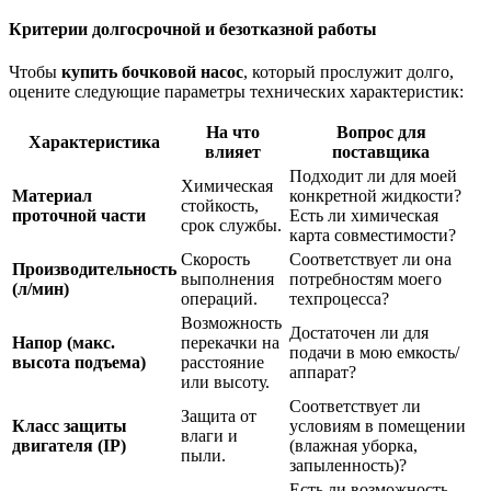
Критерии долгосрочной и безотказной работы
Чтобы
купить бочковой насос
, который прослужит долго,
оцените следующие параметры технических характеристик:
На что
Вопрос для
Характеристика
влияет
поставщика
Подходит ли для моей
Химическая
Материал
конкретной жидкости?
стойкость,
проточной части
Есть ли химическая
срок службы.
карта совместимости?
Скорость
Соответствует ли она
Производительность
выполнения
потребностям моего
(л/мин)
операций.
техпроцесса?
Возможность
Достаточен ли для
Напор (макс.
перекачки на
подачи в мою емкость/
высота подъема)
расстояние
аппарат?
или высоту.
Соответствует ли
Защита от
Класс защиты
условиям в помещении
влаги и
двигателя (IP)
(влажная уборка,
пыли.
запыленность)?
Есть ли возможность