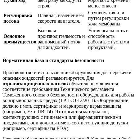
Сухой ход
быстрому выходу из
короткого времени,
строя.
менее опасен.
Ступенчатая или
Регулировка
Плавная, изменением
путем регулировки
потока
скорости двигателя.
хода мембраны.
Высокая
Универсальность и
Основное
производительность и
способность
преимущество
равномерный поток
работать с густыми
для жидкостей.
продуктами.
Нормативная база и стандарты безопасности
Производство и использование оборудования для перекачки
опасных жидкостей регламентируется. Для
взрывозащищенных насосов
обязательным является
соответствие требованиям Технического регламента
Таможенного союза о безопасности оборудования для работы
во взрывоопасных средах (ТР ТС 012/2011). Оборудование
должно иметь сертификат и маркировку взрывозащиты
(например, Ex d IIB T4). Что касается материалов,
контактирующих с пищевыми или фармацевтическими
продуктами, они должны иметь соответствующие допуски
(например, сертификаты FDA).
Качество и безопасность самих емкостей (бочек, еврокубов)