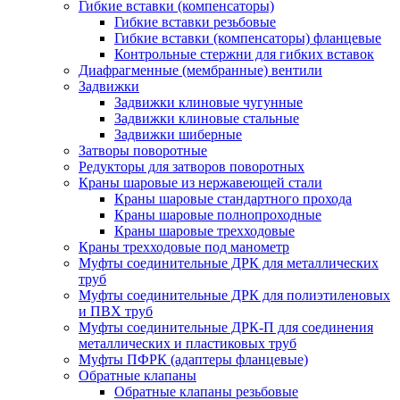
Гибкие вставки (компенсаторы)
Гибкие вставки резьбовые
Гибкие вставки (компенсаторы) фланцевые
Контрольные стержни для гибких вставок
Диафрагменные (мембранные) вентили
Задвижки
Задвижки клиновые чугунные
Задвижки клиновые стальные
Задвижки шиберные
Затворы поворотные
Редукторы для затворов поворотных
Краны шаровые из нержавеющей стали
Краны шаровые стандартного прохода
Краны шаровые полнопроходные
Краны шаровые трехходовые
Краны трехходовые под манометр
Муфты соединительные ДРК для металлических
труб
Муфты соединительные ДРК для полиэтиленовых
и ПВХ труб
Муфты соединительные ДРК-П для соединения
металлических и пластиковых труб
Муфты ПФРК (адаптеры фланцевые)
Обратные клапаны
Обратные клапаны резьбовые