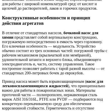
для работы с широкой номенклатурой сред: от кислот и
щелочей до растворителей, лаков и горючих продуктов.
Конструктивные особенности и принцип
действия агрегатов
В отличие от стандартных насосов,
бочковой насос для
химии
представляет собой вертикальную конструкцию,
погружаемую непосредственно в емкость через горловину.
Его ключевая особенность — модульность. Устройство
обычно состоит из трех основных частей: погружной трубы с
рабочим механизмом (крыльчаткой или мембраной),
удлинительной штанги и верхнего блока, объединяющего
электродвигатель и, часто, систему управления. Такое
построение позволяет работать с тарой разной высоты — от
стандартных 200-литровых бочек до еврокубов.
Привод насоса может быть взрывозащищенным (
насос для
легковоспламеняющихся жидкостей
), что принципиально
важно для работы в пожароопасных зонах. Материалы
проточной части — полипропилен, нержавеющая сталь
марок AISI 316/316L, PTFE или PVDF — подбираются под
конкретную перекачиваемую среду для обеспечения
коррозионной стойкости. Герметичность и отсутствие