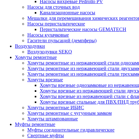
Насосы вихревые Pedrollo PV
Насосы для сточных вод
Канализационные насосы
Мешалки для перемешивания химических реагенто
Насосы перистальтические
Перистальтические насосы GEMATECH
Насосы кулачковые
Гасители пульсаций (демпферы)
Воздуходувки
Воздуходувки SEKO
Хомуты ремонтные
Хомуты ремонтные из нержавеющей стали однозам
Хомуты ремонтные из нержавеющей стали двухзам
Хомуты ремонтные из нержавеющей стали трехзам
Хомуты врезные
Хомуты врезные однозамковые из нержавеющ
Хомуты врезные из нержавеющей стали двухз
Хомуты врезные из нержавеющей стали с фл
Хомуты врезные стальные для ПВХ/ПНД тру
Хомуты ремонтные ИБИС
Хомуты ремонтные с чугунным замком
Хомуты штампованные
Муфты ремонтные
Муфты соединительные гидравлические
Свертные муфты