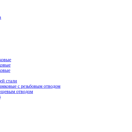
в
ковые
ковые
ковые
ей стали
амковые с резьбовым отводом
анцевым отводом
б