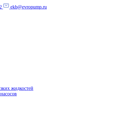
2
ekb@evropump.ru
язких жидкостей
 насосов