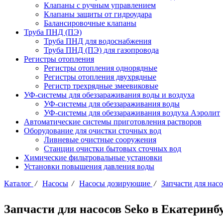
Клапаны с ручным управлением
Клапаны защиты от гидроудара
Балансировочные клапаны
Труба ПНД (ПЭ)
Труба ПНД для водоснабжения
Труба ПНД (ПЭ) для газопровода
Регистры отопления
Регистры отопления однорядные
Регистры отопления двухрядные
Регистр трехрядные змеевиковые
УФ-системы для обеззараживания воды и воздуха
УФ-системы для обеззараживания воды
УФ-системы для обеззараживания воздуха Аэролит
Автоматические системы приготовления растворов
Оборудование для очистки сточных вод
Ливневые очистные сооружения
Станции очистки бытовых сточных вод
Химические фильтровальные установки
Установки повышения давления воды
Каталог
/
Насосы
/
Насосы дозирующие
/
Запчасти для нас
Запчасти для насосов Seko в Екатеринб