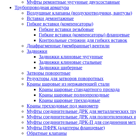
Муфты ремонтные чугунные двухсоставные
Трубопроводная арматура
Воздушные клапаны (воздухоотводчики, вантузы)
Вставки демонтажные
Гибкие вставки (компенсаторы)
Гибкие вставки резьбовые
Гибкие вставки (компенсаторы) фланцевые
Контрольные стержни для гибких вставок
Диафрагменные (мембранные) вентили
Задвижки
Задвижки клиновые чугунные
Задвижки клиновые стальные
Задвижки шиберные
Затворы поворотные
Редукторы для затворов поворотных
Краны шаровые из нержавеющей стали
Краны шаровые стандартного прохода
Краны шаровые полнопроходные
Краны шаровые трехходовые
Краны трехходовые под манометр
Муфты соединительные ДРК для металлических тр
Муфты соединительные ДРК для полиэтиленовых 
Муфты соединительные ДРК-П для соединения мета
Муфты ПФРК (адаптеры фланцевые)
Обратные клапаны