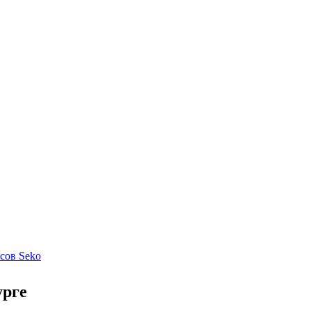
осов Seko
урге