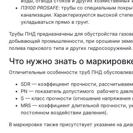
воды, отвода стоков и других хозяйственных 
ПЭ100 PROSAFE
: трубы со специальным покры
канализации. Характеризуются высокой степе
укладываться прямо в грунт.
Трубы ПНД предназначены для обустройства газовы
добывающей промышленности, при орошении земель
полива паркового типа и других гидросооружений
Что нужно знать о маркиров
Отличительные особенности труб ПНД обусловлива
SDR — коэффициент прочности, рассчитываем
PN — показатель допустимого рабочего давле
S — класс прочности (отношение напряжения 
MRS — коэффициент длительной прочности, ук
постоянном воздействии давления).
В маркировке также присутствует указание на диа