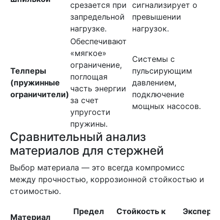
срезается при
сигнализирует о
запредельной
превышении
нагрузке.
нагрузок.
Обеспечивают
«мягкое»
Системы с
ограничение,
Телперы
пульсирующим
поглощая
(пружинные
давлением,
часть энергии
ограничители)
подключение
за счет
мощных насосов.
упругости
пружины.
Сравнительный анализ
материалов для стержней
Выбор материала — это всегда компромисс
между прочностью, коррозионной стойкостью и
стоимостью.
Предел
Стойкость к
Экспертн
Материал