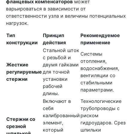
фланцевых компенсаторов
может
варьироваться в зависимости от
ответственности узла и величины потенциальных
нагрузок.
Тип
Принцип
Рекомендуемое
конструкции
действия
применение
Стальной шток
Системы
с резьбой и
отопления,
Жесткие
двумя гайками
водоснабжения,
регулируемые
для точной
вентиляции со
стержни
установки
стабильными
рабочей
параметрами.
длины.
Включают в
Технологические
себя
трубопроводы с
калиброванный
риском
Стержни со
элемент,
гидроударов. Срез
срезной
который
шпильки
шпилькой