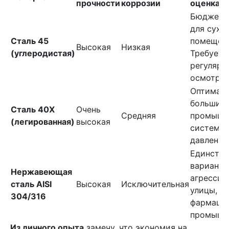
прочности
коррозии
оценка
Бюджетн
для сухи
Сталь 45
помещен
Высокая
Низкая
(углеродистая)
Требует
регулярн
осмотра.
Оптималь
большин
Сталь 40Х
Очень
Средняя
промышл
(легированная)
высокая
систем в
давления
Единств
вариант 
Нержавеющая
агрессив
сталь AISI
Высокая
Исключительная
улицы, п
304/316
фармаце
промышл
Из личного опыта
замечу, что экономия на