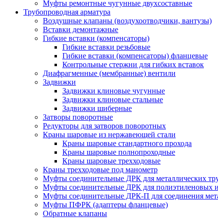
Муфты ремонтные чугунные двухсоставные
Трубопроводная арматура
Воздушные клапаны (воздухоотводчики, вантузы)
Вставки демонтажные
Гибкие вставки (компенсаторы)
Гибкие вставки резьбовые
Гибкие вставки (компенсаторы) фланцевые
Контрольные стержни для гибких вставок
Диафрагменные (мембранные) вентили
Задвижки
Задвижки клиновые чугунные
Задвижки клиновые стальные
Задвижки шиберные
Затворы поворотные
Редукторы для затворов поворотных
Краны шаровые из нержавеющей стали
Краны шаровые стандартного прохода
Краны шаровые полнопроходные
Краны шаровые трехходовые
Краны трехходовые под манометр
Муфты соединительные ДРК для металлических тр
Муфты соединительные ДРК для полиэтиленовых 
Муфты соединительные ДРК-П для соединения мета
Муфты ПФРК (адаптеры фланцевые)
Обратные клапаны