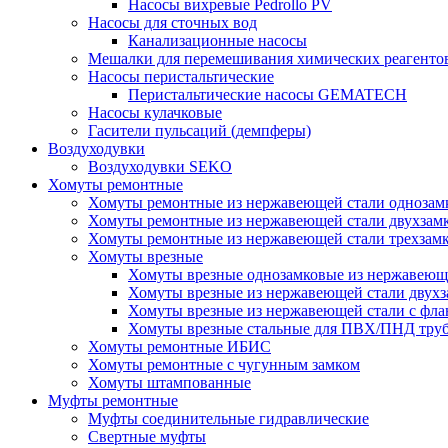
Насосы вихревые Pedrollo PV
Насосы для сточных вод
Канализационные насосы
Мешалки для перемешивания химических реагенто
Насосы перистальтические
Перистальтические насосы GEMATECH
Насосы кулачковые
Гасители пульсаций (демпферы)
Воздуходувки
Воздуходувки SEKO
Хомуты ремонтные
Хомуты ремонтные из нержавеющей стали однозам
Хомуты ремонтные из нержавеющей стали двухзам
Хомуты ремонтные из нержавеющей стали трехзам
Хомуты врезные
Хомуты врезные однозамковые из нержавеющ
Хомуты врезные из нержавеющей стали двухз
Хомуты врезные из нержавеющей стали с фл
Хомуты врезные стальные для ПВХ/ПНД тру
Хомуты ремонтные ИБИС
Хомуты ремонтные с чугунным замком
Хомуты штампованные
Муфты ремонтные
Муфты соединительные гидравлические
Свертные муфты