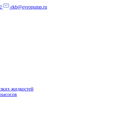
2
ekb@evropump.ru
язких жидкостей
 насосов