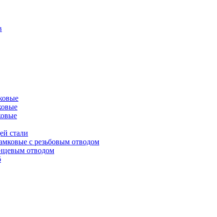
в
ковые
ковые
ковые
ей стали
амковые с резьбовым отводом
анцевым отводом
б