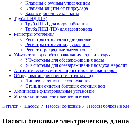
Клапаны с ручным управлением
Клапаны защиты от гидроудара
Балансировочные клапаны
Труба ПНД (ПЭ)
Труба ПНД для водоснабжения
Труба ПНД (ПЭ) для газопровода
Регистры отопления
Регистры отопления однорядные
Регистры отопления двухрядные
Регистр трехрядные змеевиковые
УФ-системы для обеззараживания воды и воздуха
УФ-системы для обеззараживания воды
УФ-системы для обеззараживания воздуха Аэролит
Автоматические системы приготовления растворов
Оборудование для очистки сточных вод
Ливневые очистные сооружения
Станции очистки бытовых сточных вод
Химические фильтровальные установки
Установки повышения давления воды
Каталог
/
Насосы
/
Насосы бочковые
/
Насосы бочковые эл
Насосы бочковые электрические, длина 