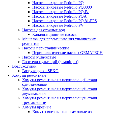
Насосы вихревые Pedrollo PQ
Насосы вихревые Pedrollo PQ3000
Насосы вихревые Pedrollo PQ-Bs
Насосы вихревые Pedrollo PQA
Насосы вихревые Pedrollo PQ 81-PPS
Насосы вихревые Pedrollo PV
Насосы для сточных вод
Канализационные насосы
Мешалки для перемешивания химических
реагентов
Насосы перистальтические
Перистальтические насосы GEMATECH
Насосы кулачковые
Гасители пульсаций (демпферы)
Воздуходувки
Воздуходувки SEKO
Хомуты ремонтные
Хомуты ремонтные из нержавеющей стали
однозамковые
Хомуты ремонтные из нержавеющей стали
двухзамковые
Хомуты ремонтные из нержавеющей стали
трехзамковые
Хомуты врезные
Хомуты врезные однозамковые из