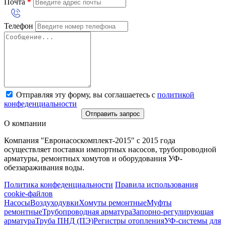
Почта
*
Телефон
Отправляя эту форму, вы соглашаетесь с
политикой
конфеденциальности
Отправить запрос
О компании
Компания "Евронасоскомплект-2015" с 2015 года
осуществляет поставки импортных насосов, трубопроводной
арматуры, ремонтных хомутов и оборудования УФ-
обеззараживания воды.
Политика конфеденциальности
Правила использования
cookie-файлов
Насосы
Воздуходувки
Хомуты ремонтные
Муфты
ремонтные
Трубопроводная арматура
Запорно-регулирующая
арматура
Труба ПНД (ПЭ)
Регистры отопления
УФ-системы для