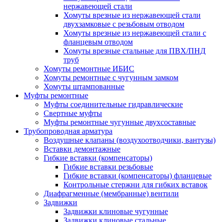
нержавеющей стали
Хомуты врезные из нержавеющей стали
двухзамковые с резьбовым отводом
Хомуты врезные из нержавеющей стали с
фланцевым отводом
Хомуты врезные стальные для ПВХ/ПНД
труб
Хомуты ремонтные ИБИС
Хомуты ремонтные с чугунным замком
Хомуты штампованные
Муфты ремонтные
Муфты соединительные гидравлические
Свертные муфты
Муфты ремонтные чугунные двухсоставные
Трубопроводная арматура
Воздушные клапаны (воздухоотводчики, вантузы)
Вставки демонтажные
Гибкие вставки (компенсаторы)
Гибкие вставки резьбовые
Гибкие вставки (компенсаторы) фланцевые
Контрольные стержни для гибких вставок
Диафрагменные (мембранные) вентили
Задвижки
Задвижки клиновые чугунные
Задвижки клиновые стальные