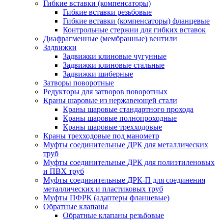
Гибкие вставки (компенсаторы)
Гибкие вставки резьбовые
Гибкие вставки (компенсаторы) фланцевые
Контрольные стержни для гибких вставок
Диафрагменные (мембранные) вентили
Задвижки
Задвижки клиновые чугунные
Задвижки клиновые стальные
Задвижки шиберные
Затворы поворотные
Редукторы для затворов поворотных
Краны шаровые из нержавеющей стали
Краны шаровые стандартного прохода
Краны шаровые полнопроходные
Краны шаровые трехходовые
Краны трехходовые под манометр
Муфты соединительные ДРК для металлических
труб
Муфты соединительные ДРК для полиэтиленовых
и ПВХ труб
Муфты соединительные ДРК-П для соединения
металлических и пластиковых труб
Муфты ПФРК (адаптеры фланцевые)
Обратные клапаны
Обратные клапаны резьбовые