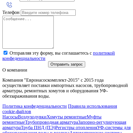
Телефон
Отправляя эту форму, вы соглашаетесь с
политикой
конфеденциальности
Отправить запрос
О компании
Компания "Евронасоскомплект-2015" с 2015 года
осуществляет поставки импортных насосов, трубопроводной
арматуры, ремонтных хомутов и оборудования УФ-
обеззараживания воды.
Политика конфеденциальности
Правила использования
cookie-файлов
Насосы
Воздуходувки
Хомуты ремонтные
Муфты
ремонтные
Трубопроводная арматура
Запорно-регулирующая
арматура
Труба ПНД (ПЭ)
Регистры отопления
УФ-системы для
обеззараживания воды и воздуха
Автоматические системы